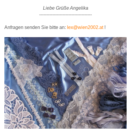
Liebe Grüße Angelika
------------------------------------
Anfragen senden Sie bitte an:
lex@wien2002.at
!