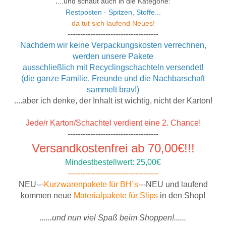
.
...und schaut auch in die Kategorie:
Restposten - Spitzen, Stoffe...
da tut sich laufend Neues!
------------------------------------
Nachdem wir keine Verpackungskosten verrechnen,
werden unsere Pakete
ausschließlich mit Recyclingschachteln versendet!
(die ganze Familie, Freunde und die Nachbarschaft
sammelt brav!)
....aber ich denke, der Inhalt ist wichtig, nicht der Karton!
Jede/r Karton/Schachtel verdient eine 2. Chance!
------------------------------------
Versandkostenfrei ab 70,00€
!!!
Mindestbestellwert: 25,00€
------------------
------------------
NEU
---
Kurzwarenpakete für BH´s
---
NEU
und laufend
kommen neue
Materialpakete für Slips
in den Shop!
......und nun viel Spaß beim Shoppen!......