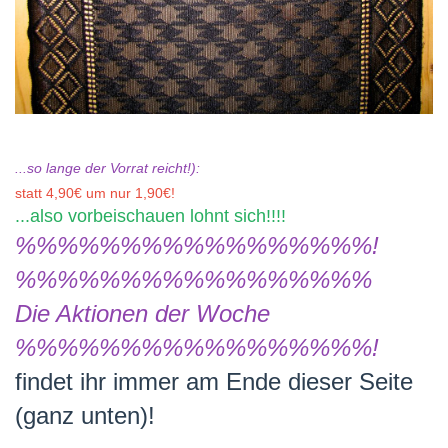
...so lange der Vorrat reicht!):
statt 4,90€ um nur 1,90€!
...also vorbeischauen lohnt sich!!!!
%%%%%%%%%%%%%%%%%!
%%%%%%%%%%%%%%%%%
Die Aktionen der Woche
%%%%%%%%%%%%%%%%%!
findet ihr immer am Ende dieser Seite
(ganz unten)!