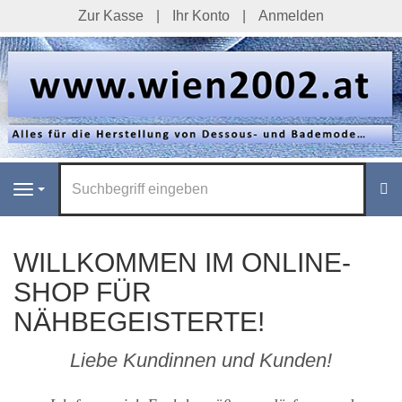
Zur Kasse
Ihr Konto
Anmelden
S
Navigation
WILLKOMMEN IM ONLINE-
SHOP FÜR
NÄHBEGEISTERTE!
Liebe Kundinnen und Kunden!